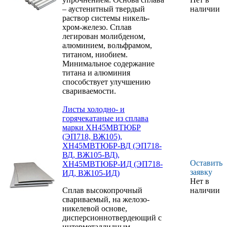
– аустенитный твердый
наличии
раствор системы никель-
хром-железо. Сплав
легирован молибденом,
алюминием, вольфрамом,
титаном, ниобием.
Минимальное содержание
титана и алюминия
способствует улучшению
свариваемости.
Листы холодно- и
горячекатаные из сплава
марки ХН45МВТЮБР
(ЭП718, ВЖ105),
ХН45МВТЮБР-ВД (ЭП718-
ВД, ВЖ105-ВД),
Оставить
ХН45МВТЮБР-ИД (ЭП718-
заявку
ИД, ВЖ105-ИД)
Нет в
Сплав высокопрочный
наличии
свариваемый, на желозо-
никелевой основе,
дисперсионнотвердеющий с
интерметаллидным