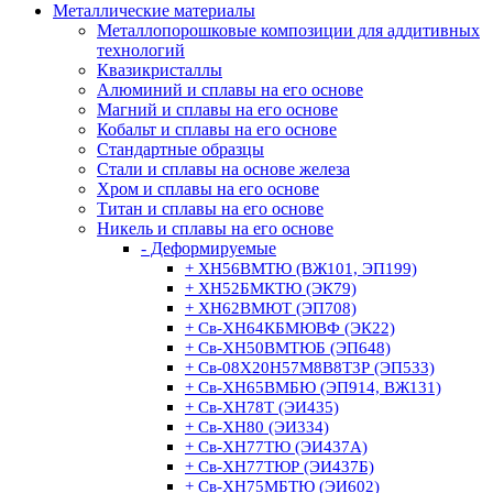
Металлические материалы
Металлопорошковые композиции для аддитивных
технологий
Квазикристаллы
Алюминий и сплавы на его основе
Магний и сплавы на его основе
Кобальт и сплавы на его основе
Стандартные образцы
Стали и сплавы на основе железа
Хром и сплавы на его основе
Титан и сплавы на его основе
Никель и сплавы на его основе
- Деформируемые
+ ХН56ВМТЮ (ВЖ101, ЭП199)
+ ХН52БМКТЮ (ЭК79)
+ ХН62ВМЮТ (ЭП708)
+ Св-ХН64КБМЮВФ (ЭК22)
+ Св-ХН50ВМТЮБ (ЭП648)
+ Св-08Х20Н57М8В8Т3Р (ЭП533)
+ Св-ХН65ВМБЮ (ЭП914, ВЖ131)
+ Св-ХН78Т (ЭИ435)
+ Св-ХН80 (ЭИ334)
+ Св-ХН77ТЮ (ЭИ437А)
+ Св-ХН77ТЮР (ЭИ437Б)
+ Св-ХН75МБТЮ (ЭИ602)