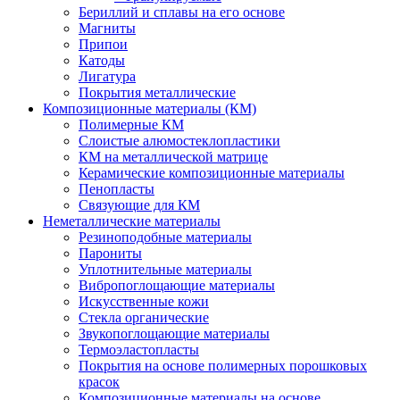
Бериллий и сплавы на его основе
Магниты
Припои
Катоды
Лигатура
Покрытия металлические
Композиционные материалы (КМ)
Полимерные КМ
Слоистые алюмостеклопластики
КМ на металлической матрице
Керамические композиционные материалы
Пенопласты
Связующие для КМ
Неметаллические материалы
Резиноподобные материалы
Парониты
Уплотнительные материалы
Вибропоглощающие материалы
Искусственные кожи
Стекла органические
Звукопоглощающие материалы
Термоэластопласты
Покрытия на основе полимерных порошковых
красок
Композиционные материалы на основе