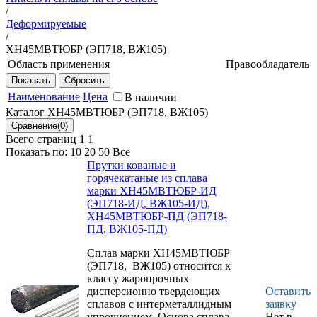
/
Деформируемые
/
ХН45МВТЮБР (ЭП718, ВЖ105)
Область применения
Правообладатель
Для высоконагруженных элементов
ФГУП
силовых конструкций и для деталей
"ВИАМ"
Наименование
Цена
В наличии
летательных аппаратов, работающих
Каталог ХН45МВТЮБР (ЭП718, ВЖ105)
при температурах до 700 °С
(кратковременно до 800 °С).
Всего страниц 1
1
Для высоконагруженных элементов
Показать по:
10
20
50
Все
силовых конструкций и других деталей
Прутки кованые и
ГТД, работающих во всеклиматических
горячекатаные из сплава
условиях при температурах до 700 °С
марки ХН45МВТЮБР-ИД
(кратковременно до 800 °С).
(ЭП718-ИД, ВЖ105-ИД),
ХН45МВТЮБР-ПД (ЭП718-
ПД, ВЖ105-ПД)
Сплав марки ХН45МВТЮБР
(ЭП718, ВЖ105) относится к
классу жаропрочных
дисперсионно твердеющих
Оставить
сплавов с интерметаллидным
заявку
упрочнением. Основа сплава
Нет в