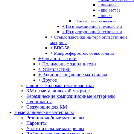
+ ВПС-48/120
+ ВПС-48/7781
+ ВПС-31
+ Растворная технология
+ По инжекционной технологии
+ По пултрузионной технологии
+ Стеклопластики на термопластичной
матрице
+ ВПС-58
+ Микросферостеклотекстолиты
+ Органопластики
+ Полимерные заполнители
+ Углепластики
+ Радиопоглощающие материалы
+ Другое
Слоистые алюмостеклопластики
КМ на металлической матрице
Керамические композиционные материалы
Пенопласты
Связующие для КМ
Неметаллические материалы
Резиноподобные материалы
Парониты
Уплотнительные материалы
Вибропоглощающие материалы