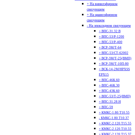
+ На винилэфирном
связующем
+ На цианоэфирном
связующем
- На эпоксидном связующем
+ ВПС-31.32.В
+ ВПС-53/Р-1200
+ ВПС-53/Р-400
+ ВСР-3М/Т-64
+ ВПС-53/СТ-62002
+ ВСР-3М/Т-25(ВМП)
+ ВСР-3М/Т-10П-80
+ ВСК-14-2М/HPXSS
EPX15
+ ВПС-46К.60
+ ВПС-46К.30
+ ВПС-43К.60
+ ВПС-53/Т-25(ВМП)
+ ВПС-31.28.Н
+ ВПС-59
+ КМКС-1.80.Т10.55
- КМКС-1.80.Т10.37
+ КМКС-2.120.Т15.55
+ КМКС-2.120.Т10.55
+ КМКС-2.120.Т15.37