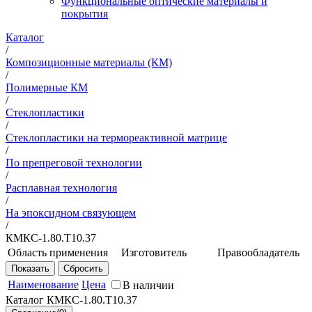
Функциональные оптические материалы и
покрытия
Каталог
/
Композиционные материалы (КМ)
/
Полимерные КМ
/
Стеклопластики
/
Стеклопластики на термореактивной матрице
/
По препреговой технологии
/
Расплавная технология
/
На эпоксидном связующем
/
КМКС-1.80.Т10.37
Область применения
Изготовитель
Правообладатель
Предназначен для
НИЦ
РФ в лице
изготовления
"Курчатовский
Минпромторга
Наименование
Цена
В наличии
деталей
институт" -
России, ФГУП
Каталог КМКС-1.80.Т10.37
конструкционного
ВИАМ
ВИАМ