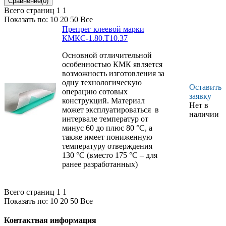
назначения из
совместно
Всего страниц 1
1
стеклопластика.
Показать по:
10
20
50
Все
Препрег клеевой марки
КМКС-1.80.Т10.37
Основной отличительной
особенностью КМК является
возможность изготовления за
одну технологическую
Оставить
операцию сотовых
заявку
конструкций. Материал
Нет в
может эксплуатироваться в
наличии
интервале температур от
минус 60 до плюс 80 °С, а
также имеет пониженную
температуру отверждения
130 °С (вместо 175 °С – для
ранее разработанных)
Всего страниц 1
1
Показать по:
10
20
50
Все
Контактная информация