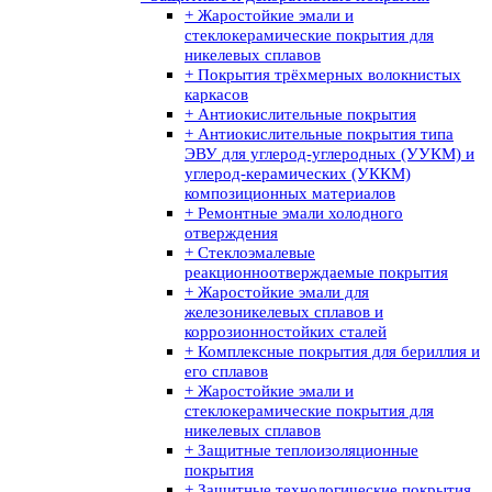
+ Жаростойкие эмали и
стеклокерамические покрытия для
никелевых сплавов
+ Покрытия трёхмерных волокнистых
каркасов
+ Антиокислительные покрытия
+ Антиокислительные покрытия типа
ЭВУ для углерод-углеродных (УУКМ) и
углерод-керамических (УККМ)
композиционных материалов
+ Ремонтные эмали холодного
отверждения
+ Стеклоэмалевые
реакционноотверждаемые покрытия
+ Жаростойкие эмали для
железоникелевых сплавов и
коррозионностойких сталей
+ Комплексные покрытия для бериллия и
его сплавов
+ Жаростойкие эмали и
стеклокерамические покрытия для
никелевых сплавов
+ Защитные теплоизоляционные
покрытия
+ Защитные технологические покрытия