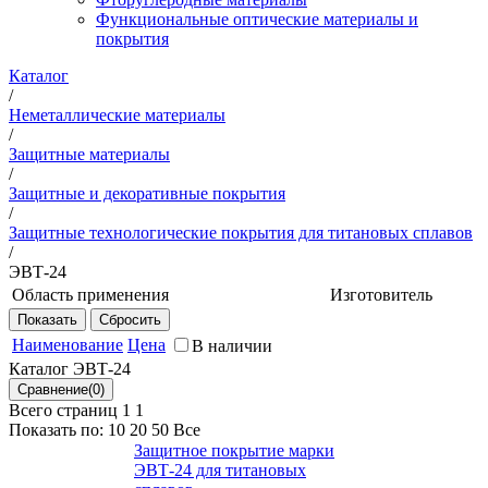
Функциональные оптические материалы и
покрытия
Каталог
/
Неметаллические материалы
/
Защитные материалы
/
Защитные и декоративные покрытия
/
Защитные технологические покрытия для титановых сплавов
/
ЭВТ-24
Область применения
Изготовитель
Изотермическая и горячая объемная
НИЦ
штамповка высокопрочных
"Курчатовский
Наименование
Цена
В наличии
титановых сплавов в интервале
институт" -
Каталог ЭВТ-24
температур 900-1050 °С.
ВИАМ
Всего страниц 1
1
Показать по:
10
20
50
Все
Защитное покрытие марки
ЭВТ-24 для титановых