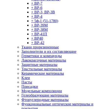
+ ВР-7
+ ВР-6
+ ВР-3, ВР-3В
+ ВР-4
+ 5ф-1 (51-1780)
+ ВР-39М
+ ВР-38М
+ ВР-41П
+ ВР40
+ ВР-42
Ткани прорезиненные
Заполнители и их составляющие
Герметики и компаунды
Лакокрасочные материалы
Защитные материалы
Текстильные материалы
Керамические материалы
Клеи
Пасты
Присадки
Модельные композиции
Гелеобразующие материалы
Фторуглеродные материалы
Функциональные оптические материалы и
покрытия