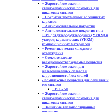
+ Жаростойкие эмали и
стеклокерамические покрытия для
никелевых сплавов
+ Покрытия трёхмерных волокнистых
каркасов
+ Антиокислительные покрытия
+ Антиокислительные покрытия типа
ЭВУ для углерод-углеродных (УУКМ) и
углерод-керамических (УККМ)
композиционных материалов
+ Ремонтные эмали холодного
отверждения
+ Стеклоэмалевые
реакционноотверждаемые покрытия
+ Жаростойкие эмали для
железоникелевых сплавов и
коррозионностойких сталей
- Комплексные покрытия для бериллия и
его сплавов
+ ВЭС- 5П
+ Жаростойкие эмали и
стеклокерамические покрытия для
никелевых сплавов
+ Защитные теплоизоляционные
покрытия