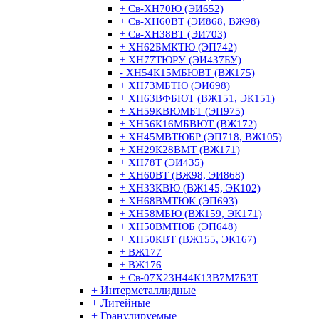
+ Св-ХН70Ю (ЭИ652)
+ Св-ХН60ВТ (ЭИ868, ВЖ98)
+ Св-ХН38ВТ (ЭИ703)
+ ХН62БМКТЮ (ЭП742)
+ ХН77ТЮРУ (ЭИ437БУ)
- ХН54К15МБЮВТ (ВЖ175)
+ ХН73МБТЮ (ЭИ698)
+ ХН63ВФБЮТ (ВЖ151, ЭК151)
+ ХН59КВЮМБТ (ЭП975)
+ ХН56К16МБВЮТ (ВЖ172)
+ ХН45МВТЮБР (ЭП718, ВЖ105)
+ ХН29К28ВМТ (ВЖ171)
+ ХН78Т (ЭИ435)
+ ХН60ВТ (ВЖ98, ЭИ868)
+ ХН33КВЮ (ВЖ145, ЭК102)
+ ХН68ВМТЮК (ЭП693)
+ ХН58МБЮ (ВЖ159, ЭК171)
+ ХН50ВМТЮБ (ЭП648)
+ ХН50КВТ (ВЖ155, ЭК167)
+ ВЖ177
+ ВЖ176
+ Св-07Х23Н44К13В7М7Б3Т
+ Интерметаллидные
+ Литейные
+ Гранулируемые