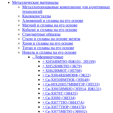
Металлические материалы
Металлопорошковые композиции для аддитивных
технологий
Квазикристаллы
Алюминий и сплавы на его основе
Магний и сплавы на его основе
Кобальт и сплавы на его основе
Стандартные образцы
Стали и сплавы на основе железа
Хром и сплавы на его основе
Титан и сплавы на его основе
Никель и сплавы на его основе
- Деформируемые
+ ХН56ВМТЮ (ВЖ101, ЭП199)
+ ХН52БМКТЮ (ЭК79)
+ ХН62ВМЮТ (ЭП708)
+ Св-ХН64КБМЮВФ (ЭК22)
+ Св-ХН50ВМТЮБ (ЭП648)
+ Св-08Х20Н57М8В8Т3Р (ЭП533)
+ Св-ХН65ВМБЮ (ЭП914, ВЖ131)
+ Св-ХН78Т (ЭИ435)
+ Св-ХН80 (ЭИ334)
+ Св-ХН77ТЮ (ЭИ437А)
+ Св-ХН77ТЮР (ЭИ437Б)
+ Св-ХН75МБТЮ (ЭИ602)