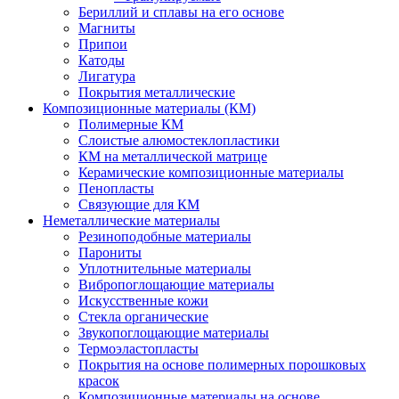
Бериллий и сплавы на его основе
Магниты
Припои
Катоды
Лигатура
Покрытия металлические
Композиционные материалы (КМ)
Полимерные КМ
Слоистые алюмостеклопластики
КМ на металлической матрице
Керамические композиционные материалы
Пенопласты
Связующие для КМ
Неметаллические материалы
Резиноподобные материалы
Парониты
Уплотнительные материалы
Вибропоглощающие материалы
Искусственные кожи
Стекла органические
Звукопоглощающие материалы
Термоэластопласты
Покрытия на основе полимерных порошковых
красок
Композиционные материалы на основе