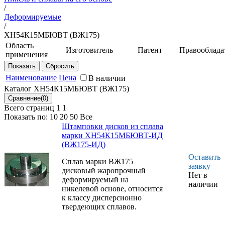
/
Деформируемые
/
ХН54К15МБЮВТ (ВЖ175)
Область
Изготовитель
Патент
Правооблада
применения
НИЦ
Патент
ФГУП
Штамповки
"Курчатовский
РФ
"ВИАМ
дисков ГТД,
Наименование
Цена
В наличии
институт" -
работающих
ВИАМ
Каталог ХН54К15МБЮВТ (ВЖ175)
при
ОАО «МЗ
температуре
Всего страниц 1
1
«Электросталь»
до 750 °С
Показать по:
10
20
50
Все
Штамповки дисков из сплава
марки ХН54К15МБЮВТ-ИД
(ВЖ175-ИД)
Оставить
Сплав марки ВЖ175
заявку
дисковый жаропрочный
Нет в
деформируемый на
наличии
никелевой основе, относится
к классу дисперсионно
твердеющих сплавов.