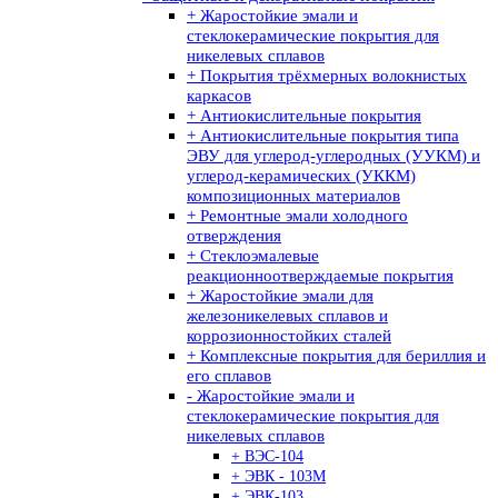
+ Жаростойкие эмали и
стеклокерамические покрытия для
никелевых сплавов
+ Покрытия трёхмерных волокнистых
каркасов
+ Антиокислительные покрытия
+ Антиокислительные покрытия типа
ЭВУ для углерод-углеродных (УУКМ) и
углерод-керамических (УККМ)
композиционных материалов
+ Ремонтные эмали холодного
отверждения
+ Стеклоэмалевые
реакционноотверждаемые покрытия
+ Жаростойкие эмали для
железоникелевых сплавов и
коррозионностойких сталей
+ Комплексные покрытия для бериллия и
его сплавов
- Жаростойкие эмали и
стеклокерамические покрытия для
никелевых сплавов
+ ВЭС-104
+ ЭВК - 103М
+ ЭВК-103