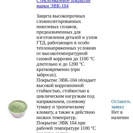
Стеклоэмалевое покрытие
коррозии до 1100 °C длительно и до
марки ЭВК-104
1200 °С кратковременно.
Защита высокопрочных
сложнолегированных
никелевых сплавов,
предназначенных для
изготовления деталей и узлов
ГТД, работающих в особо
теплонапряженных условиях
от высокотемпературной
газовой коррозии до 1100 °C
длительно и до 1200 °С
кратковременно (при
забросах).
Покрытие ЭВК-104 обладает
высокой коррозионной
стойкостью, стойкостью к
циклическим нагрузкам под
напряжением, солевому
Оставить
туману и тропическому
заявку
климату, а также к действию
Нет в
низких температур.
наличии
Покрытие ЭВК 104 при
рабочей температуре 1100 °C