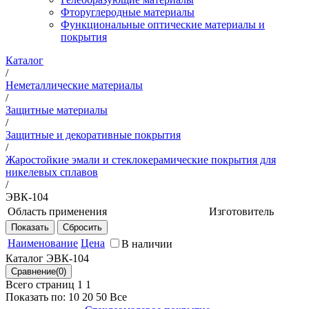
Фторуглеродные материалы
Функциональные оптические материалы и
покрытия
Каталог
/
Неметаллические материалы
/
Защитные материалы
/
Защитные и декоративные покрытия
/
Жаростойкие эмали и стеклокерамические покрытия для
никелевых сплавов
/
ЭВК-104
Область применения
Изготовитель
Защита высокопрочных
НИЦ
сложнолегированных никелевых
"Курчатовский
Наименование
Цена
В наличии
сплавов, предназначенных для
институт" -
Каталог ЭВК-104
изготовления деталей и узлов ГТД,
ВИАМ
работающих в особо
Всего страниц 1
1
теплонапряженных условиях от
Показать по:
10
20
50
Все
высокотемпературной газовой