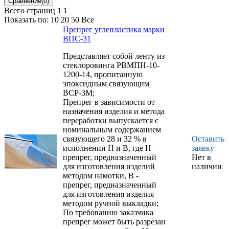
или намотки
Всего страниц 1
1
деталей
Показать по:
10
20
50
Все
конструкционного
Препрег углепластика марки
назначения,
ВПС-31
работающих в
интервале
Представляет собой ленту из
температур от
стеклоровинга РВМПН-10-
минус 60 до плюс
1200-14, пропитанную
80 °С во
эпоксидным связующим
всеклиматических
ВСР-3М;
условиях
Препрег в зависимости от
назначения изделия и метода
переработки выпускается с
номинальным содержанием
связующего 28 и 32 % в
Оставить
исполнении Н и В, где Н –
заявку
препрег, предназначенный
Нет в
для изготовления изделий
наличии
методом намотки, В -
препрег, предназначенный
для изготовления изделия
методом ручной выкладки;
По требованию заказчика
препрег может быть разрезан