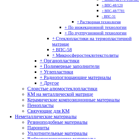
+ ВПС-48/120
+ ВПС-48/7781
- ВПС-31
+ Растворная технология
+ По инжекционной технологии
+ По пултрузионной технологии
+ Стеклопластики на термопластичной
матрице
+ ВПС-58
+ Микросферостеклотекстолиты
+ Органопластики
+ Полимерные заполнители
+ Углепластики
+ Радиопоглощающие материалы
+ Другое
Слоистые алюмостеклопластики
КМ на металлической матрице
Керамические композиционные материалы
Пенопласты
Связующие для КМ
Неметаллические материалы
Резиноподобные материалы
Парониты
Уплотнительные материалы
Вибропоглощающие материалы