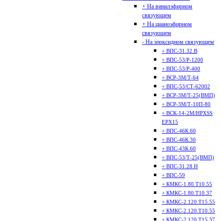
+ На винилэфирном
связующем
+ На цианоэфирном
связующем
- На эпоксидном связующем
+ ВПС-31.32.В
+ ВПС-53/Р-1200
+ ВПС-53/Р-400
+ ВСР-3М/Т-64
+ ВПС-53/СТ-62002
+ ВСР-3М/Т-25(ВМП)
+ ВСР-3М/Т-10П-80
+ ВСК-14-2М/HPXSS
EPX15
+ ВПС-46К.60
+ ВПС-46К.30
+ ВПС-43К.60
+ ВПС-53/Т-25(ВМП)
+ ВПС-31.28.Н
+ ВПС-59
+ КМКС-1.80.Т10.55
+ КМКС-1.80.Т10.37
+ КМКС-2.120.Т15.55
+ КМКС-2.120.Т10.55
+ КМКС-2.120.Т15.37