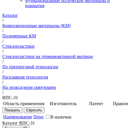
Функциональные оптические материалы и
покрытия
Каталог
/
Композиционные материалы (КМ)
/
Полимерные КМ
/
Стеклопластики
/
Стеклопластики на термореактивной матрице
/
По препреговой технологии
/
Расплавная технология
/
На эпоксидном связующем
/
ВПС-31
Область применения
Изготовитель
Патент
Правоо
Препрег
НИЦ
Патент
ФГ
предназначается
"Курчатовский
РФ
«В
Наименование
Цена
В наличии
для изготовления
институт" -
Каталог ВПС-31
методом выкладки
ВИАМ