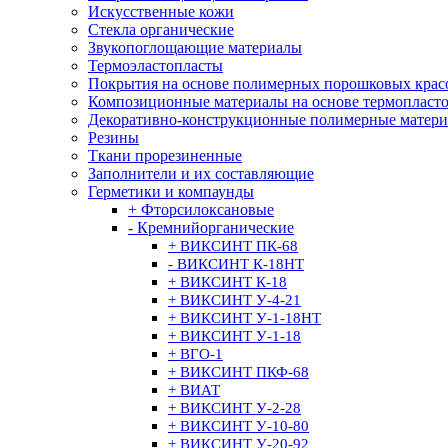
Искусственные кожи
Стекла органические
Звукопоглощающие материалы
Термоэластопласты
Покрытия на основе полимерных порошковых крас
Композиционные материалы на основе термопласт
Декоративно-конструкционные полимерные матер
Резины
Ткани прорезиненные
Заполнители и их составляющие
Герметики и компаунды
+ Фторсилоксановые
- Кремнийорганические
+ ВИКСИНТ ПК-68
- ВИКСИНТ К-18НТ
+ ВИКСИНТ К-18
+ ВИКСИНТ У-4-21
+ ВИКСИНТ У-1-18НТ
+ ВИКСИНТ У-1-18
+ ВГО-1
+ ВИКСИНТ ПКФ-68
+ ВИАТ
+ ВИКСИНТ У-2-28
+ ВИКСИНТ У-10-80
+ ВИКСИНТ У-20-92