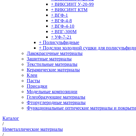
+ ВИКСИНТ У-20-99
+ ВИКСИНТ КТМ
+ ВГФ-1
+ ВГФ-4-8
+ ВГФ-4-10
+ ВПГ-300М
+ УФ-7-21
+ Полисульфидные
+ Подслои холодной сушки для полисульфидн
Лакокрасочные материалы
Защитные материалы
Текстильные материалы
Керамические материалы
Клеи
Пасты
Присадки
Модельные композиции
Гелеобразующие материалы
Фторуглеродные материалы
Функциональные оптические материалы и покрыти
Каталог
/
Неметаллические материалы
/