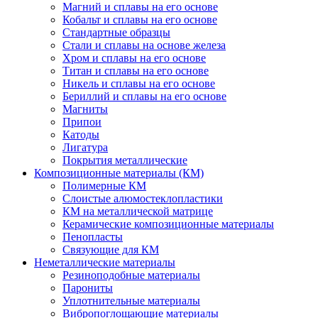
Магний и сплавы на его основе
Кобальт и сплавы на его основе
Стандартные образцы
Стали и сплавы на основе железа
Хром и сплавы на его основе
Титан и сплавы на его основе
Никель и сплавы на его основе
Бериллий и сплавы на его основе
Магниты
Припои
Катоды
Лигатура
Покрытия металлические
Композиционные материалы (КМ)
Полимерные КМ
Слоистые алюмостеклопластики
КМ на металлической матрице
Керамические композиционные материалы
Пенопласты
Связующие для КМ
Неметаллические материалы
Резиноподобные материалы
Парониты
Уплотнительные материалы
Вибропоглощающие материалы