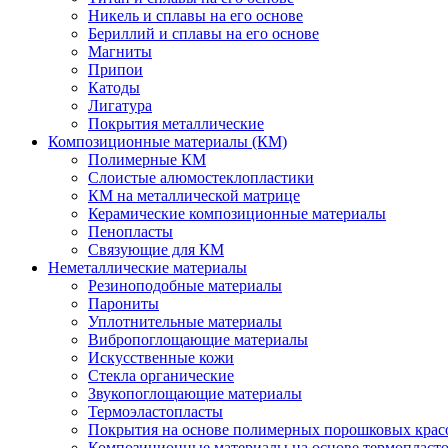
Никель и сплавы на его основе
Бериллий и сплавы на его основе
Магниты
Припои
Катоды
Лигатура
Покрытия металлические
Композиционные материалы (КМ)
Полимерные КМ
Слоистые алюмостеклопластики
КМ на металлической матрице
Керамические композиционные материалы
Пенопласты
Связующие для КМ
Неметаллические материалы
Резиноподобные материалы
Парониты
Уплотнительные материалы
Вибропоглощающие материалы
Искусственные кожи
Стекла органические
Звукопоглощающие материалы
Термоэластопласты
Покрытия на основе полимерных порошковых крас
Композиционные материалы на основе термопласт