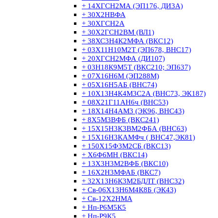
+ 14ХГСН2МА (ЭП176, ДИ3А)
+ 30Х2НВФА
+ 30ХГСН2А
+ 30Х2ГСН2ВМ (ВЛ1)
+ 38ХС3Н4К2МФА (ВКС12)
+ 03Х11Н10М2Т (ЭП678, ВНС17)
+ 20ХГСН2МФА (ДИ107)
+ 03Н18К9М5Т (ВКС210; ЭП637)
+ 07Х16Н6М (ЭП288М)
+ 05Х16Н5АБ (ВНС74)
+ 10Х13Н4К4М3С2А (ВНС73, ЭК187)
+ 08Х21Г11АН6ч (ВНС53)
+ 18Х14Н4АМ3 (ЭК96, ВНС43)
+ 8Х5М3ВФБ (ВКС241)
+ 15Х15Н3К3ВМ2ФБА (ВНС63)
+ 15Х16Н3КАМФч ( ВНС47,ЭК81)
+ 150Х15Ф3М2СБ (ВКС13)
+ Х6Ф6МН (ВКС14)
+ 13Х3Н3М2ВФБ (ВКС10)
+ 16Х2Н3МФАБ (ВКС7)
+ 32Х13Н6К3М2БДЛТ (ВНС32)
+ Св-06Х13Н6М4К8Б (ЭК43)
+ Св-12Х2НМА
+ Нп-Р6М5К5
+ Нп-Р9К5