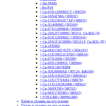
+ Нп-Р6М5
- Нп-Р18
+ Св-03Х12Н9М2СТ (ЭП659)
+ Св-18Х4ГМА (ЭП83С)
+ Св-12Х25Н16Г7АР (ЭИ835)
+ Св-Х14Н8М2 (ЭП509)
+ Св-07Х12НМБФ (ЭП609)
+ Св-20Х2ГСНВМ (ЭП331, Св-ВЛ1-Д)
+ Св-03Х12Н9М2С (ЭП659А)
+ Св-20Х2Г2СНВМ (ЭП331У, Св-ВЛ1-ДГ)
+ Св-18ХМА
+ Св-08Х15Н5Д2ТУ (ЭП410У)
+ Св-15Х18Н12С4ТЮ (ЭИ654)
+ Св-07Х16Н6 (ЭП288)
+ Св-09Х15Н8Ю1 (ЭИ904)
+ Св-08Х14Н7КВМ
+ Св-ХН28ВМАБ (ЭП126, ВЖ100)
+ Св-10Х11Н20Т2Р (ЭИ696А)
+ Св-12Х17Г9АН4 (ЭИ878)
+ Св-11Х11Н2В2МФ (ЭИ962)
+ Св-36НХТЮ (ЭИ702)
+ Св-08Х17Н5М3 (ЭИ925)
+ 97НЛ-ВИ (ЭИ996-ВИ)
Хром и сплавы на его основе
Титан и сплавы на его основе