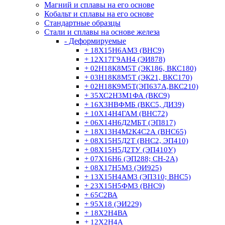
Магний и сплавы на его основе
Кобальт и сплавы на его основе
Стандартные образцы
Стали и сплавы на основе железа
- Деформируемые
+ 18Х15Н6АМ3 (ВНС9)
+ 12Х17Г9АН4 (ЭИ878)
+ 02Н18К8М5Т (ЭК186, ВКС180)
+ 03Н18К8М5Т (ЭК21, ВКС170)
+ 02Н18К9М5Т(ЭП637А,ВКС210)
+ 35ХС2Н3М1ФА (ВКС9)
+ 16Х3НВФМБ (ВКС5, ДИ39)
+ 10Х14Н4ГАМ (ВНС72)
+ 06Х14Н6Д2МБТ (ЭП817)
+ 18Х13Н4М2К4С2А (ВНС65)
+ 08Х15Н5Д2Т (ВНС2, ЭП410)
+ 08Х15Н5Д2ТУ (ЭП410У)
+ 07Х16Н6 (ЭП288; СН-2А)
+ 08Х17Н5М3 (ЭИ925)
+ 13Х15Н4АМ3 (ЭП310; ВНС5)
+ 23Х15Н5ФМ3 (ВНС9)
+ 65С2ВА
+ 95Х18 (ЭИ229)
+ 18Х2Н4ВА
+ 12Х2Н4А