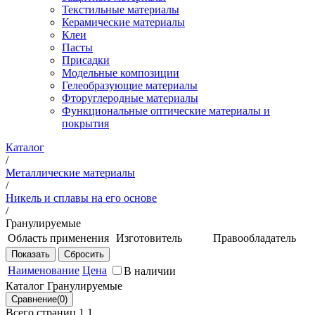
Текстильные материалы
Керамические материалы
Клеи
Пасты
Присадки
Модельные композиции
Гелеобразующие материалы
Фторуглеродные материалы
Функциональные оптические материалы и
покрытия
Каталог
/
Металлические материалы
/
Никель и сплавы на его основе
/
Гранулируемые
Область применения
Изготовитель
Правообладатель
Детали ротора
НИЦ
НИЦ
ГТД работающие
"Курчатовский
"Курчатовский
Наименование
Цена
В наличии
при температуре
институт" -
институт" -
Каталог Гранулируемые
до 750 °С
ВИАМ
ВИАМ
Всего страниц 1
1