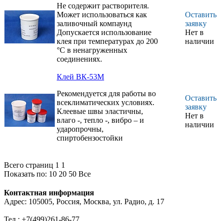
Не содержит растворителя.
сплавов), а так же для
Может использоваться как
Оставить
приклеивания к этим
заливочный компаунд
заявку
металлам
Допускается использование
Нет в
неметаллических
клея при температурах до 200
наличии
материалов
°С в ненагруженных
Склеивание металлов
соединениях.
(алюминиевых сплавов,
оцинкованной стали) и
Клей ВК-53М
пластмасс (в том числе
полиамидных) в
Рекомендуется для работы во
Оставить
конструкциях датчиков,
всеклиматических условиях.
заявку
работающих в
Клеевые швы эластичны,
Нет в
интервале температур
влаго -, тепло -, вибро – и
наличии
от минус 60 до плюс
ударопрочны,
125 °С.
спиртобензостойки
Всего страниц 1
1
Показать по:
10
20
50
Все
Контактная информация
Адрес: 105005, Россия, Москва, ул. Радио, д. 17
Тел.: +7(499)261-86-77