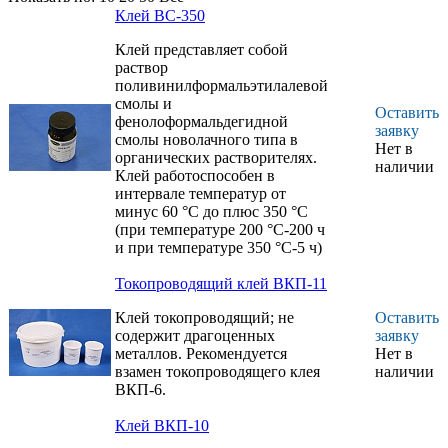
создания
Клей ВС-350
электрического
контакта в
Клей представляет собой
конструкциях,
раствор
работающих в
поливинилформальэтилалевой
интервале температур
смолы и
от минус 60 °С до плюс
Оставить
фенолоформальдегидной
120 °С, при температуре
заявку
смолы новолачного типа в
120 °С в течение 1000 ч.
Нет в
органических растворителях.
наличии
Клей холодного
Клей работоспособен в
отверждения для
интервале температур от
дополнительного
минус 60 °С до плюс 350 °С
крепления
(при температуре 200 °С-200 ч
электрорадиоэлементов,
и при температуре 350 °С-5 ч)
проводов и жгутов к
печатным платам,
Токопроводящий клей ВКП-11
работающим в
интервале температур
Клей токопроводящий; не
Оставить
от минус 60 до плюс
содержит драгоценных
заявку
120 °С.
металлов. Рекомендуется
Нет в
взамен токопроводящего клея
наличии
Применяется для
ВКП-6.
склеивания
неметаллических
Клей ВКП-10
материалов и металлов
(стали, алюминиевых