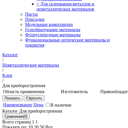
+ Для склеивания металлов и
неметаллических материалов
Пасты
Присадки
Модельные композиции
Гелеобразующие материалы
Фторуглеродные материалы
Функциональные оптические материалы и
покрытия
Каталог
/
Неметаллические материалы
/
Клеи
/
Для приборостроения
Область применения
Изготовитель
Правообладат
Клей горячего
НИЦ
ФГУП
отверждения для
"Курчатовский
"ВИАМ"
Наименование
Цена
В наличии
склеивания
институт" -
ФГУП
Каталог Для приборостроения
алюминиевых сплавов,
ВИАМ
«ВИАМ»
коррозионной стали,
Всего страниц 1
1
латуни и меди для
Показать по:
10
20
50
Все