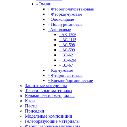
- Эмали
+ Фторополиуретановые
+ Фторкаучуковые
+ Эпоксидные
+ Полиуретановые
- Акриловые
- АК-1206
+ АС-1115
+ АС-598
+ АС-599
+ ВЭ-62
+ ВЭ-62М
+ ВЭ-67
+ Каучуковые
+ Фторопластовые
+ Кремнийорганические
Защитные материалы
Текстильные материалы
Керамические материалы
Клеи
Пасты
Присадки
Модельные композиции
Гелеобразующие материалы
Фторуглеродные материалы