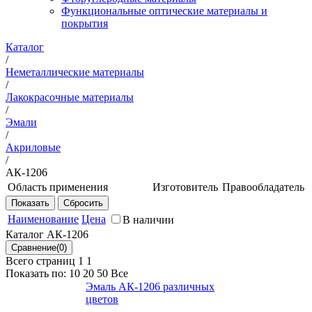
Функциональные оптические материалы и
покрытия
Каталог
/
Неметаллические материалы
/
Лакокрасочные материалы
/
Эмали
/
Акриловые
/
АК-1206
Область применения
Изготовитель
Правообладатель
Эмаль АК-1206
ЗАО
ФГУП
различных цветов
НПК
"ВИАМ"
Наименование
Цена
В наличии
предназначена для
"ЯрЛи"
Каталог АК-1206
окраски загрунтованных
по
внешних поверхностей
лицензии
Всего страниц 1
1
изделий с целью защиты
ФГУП
Показать по:
10
20
50
Все
от атмосферных
"ВИАМ"
Эмаль АК-1206 различных
воздействий
цветов