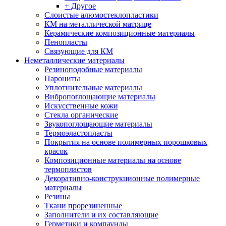
+ Другое
Слоистые алюмостеклопластики
КМ на металлической матрице
Керамические композиционные материалы
Пенопласты
Связующие для КМ
Неметаллические материалы
Резиноподобные материалы
Парониты
Уплотнительные материалы
Вибропоглощающие материалы
Искусственные кожи
Стекла органические
Звукопоглощающие материалы
Термоэластопласты
Покрытия на основе полимерных порошковых
красок
Композиционные материалы на основе
термопластов
Декоративно-конструкционные полимерные
материалы
Резины
Ткани прорезиненные
Заполнители и их составляющие
Герметики и компаунды