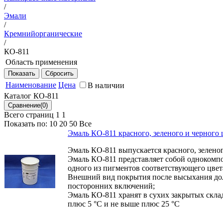
/
Эмали
/
Кремнийорганические
/
КО-811
Область применения
Термостойкая эмаль КО-811 предназначена для окраски с
температур до плюс 400 °С
Наименование
Цена
В наличии
Каталог КО-811
Всего страниц 1
1
Показать по:
10
20
50
Все
Эмаль КО-811 красного, зеленого и черного 
Эмаль КО-811 выпускается красного, зеленог
Эмаль КО-811 представляет собой однокомп
одного из пигментов соответствующего цвет
Внешний вид покрытия после высыхания до
посторонних включений;
Эмаль КО-811 хранят в сухих закрытых скл
плюс 5 °С и не выше плюс 25 °С