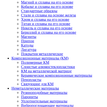
Магний и сплавы на его основе
Кобальт и сплавы на его основе
Стандартные образцы
Стали и сплавы на основе железа
Хром и сплавы на его основе
Титан и сплавы на его основе
Никель и сплавы на его основе
Бериллий и сплавы на его основе
Магниты
Припои
Катоды
Лигатура
Покрытия металлические
Композиционные материалы (КМ)
Полимерные КМ
Слоистые алюмостеклопластики
КМ на металлической матрице
Керамические композиционные материалы
Пенопласты
Связующие для КМ
Неметаллические материалы
Резиноподобные материалы
Парониты
Уплотнительные материалы
Вибропоглощающие материалы