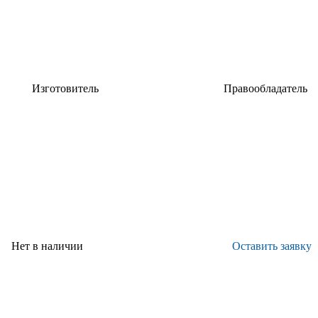
Изготовитель
Правообладатель
ю
НИЦ "Курчатовский институт" -
ФГУП
ВИАМ
"ВИАМ"
Нет в наличии
Оставить заявку