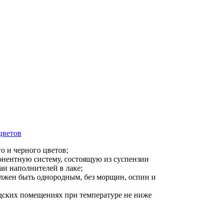
тальных и титановых поверхностей, подвергающихся воздействи
цветов
о и черного цветов;
онентную систему, состоящую из суспензии
аи наполнителей в лаке;
лжен быть однородным, без морщин, оспин и
адских помещениях при температуре не ниже