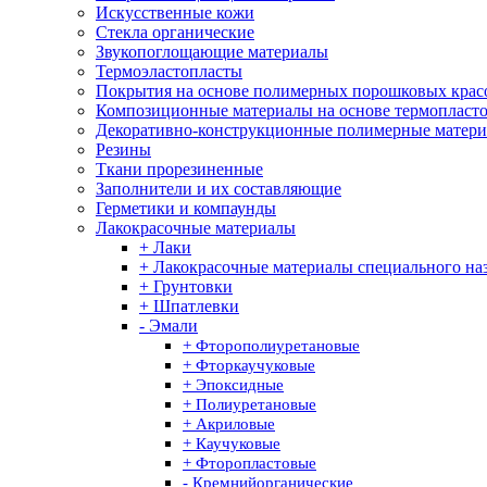
Искусственные кожи
Стекла органические
Звукопоглощающие материалы
Термоэластопласты
Покрытия на основе полимерных порошковых крас
Композиционные материалы на основе термопласт
Декоративно-конструкционные полимерные матер
Резины
Ткани прорезиненные
Заполнители и их составляющие
Герметики и компаунды
Лакокрасочные материалы
+ Лаки
+ Лакокрасочные материалы специального на
+ Грунтовки
+ Шпатлевки
- Эмали
+ Фторополиуретановые
+ Фторкаучуковые
+ Эпоксидные
+ Полиуретановые
+ Акриловые
+ Каучуковые
+ Фторопластовые
- Кремнийорганические