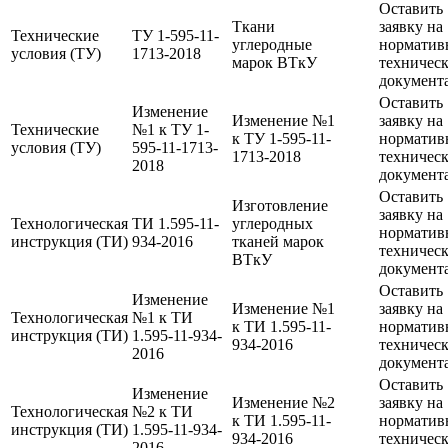
Оставить
Ткани
заявку на
Технические
ТУ 1-595-11-
углеродные
норматив
условия (ТУ)
1713-2018
марок ВТкУ
техничес
документ
Оставить
Изменение
Изменение №1
заявку на
Технические
№1 к ТУ 1-
к ТУ 1-595-11-
норматив
условия (ТУ)
595-11-1713-
1713-2018
техничес
2018
документ
Оставить
Изготовление
заявку на
Технологическая
ТИ 1.595-11-
углеродных
норматив
инструкция (ТИ)
934-2016
тканей марок
техничес
ВТкУ
документ
Оставить
Изменение
Изменение №1
заявку на
Технологическая
№1 к ТИ
к ТИ 1.595-11-
норматив
инструкция (ТИ)
1.595-11-934-
934-2016
техничес
2016
документ
Оставить
Изменение
Изменение №2
заявку на
Технологическая
№2 к ТИ
к ТИ 1.595-11-
норматив
инструкция (ТИ)
1.595-11-934-
934-2016
техничес
2016