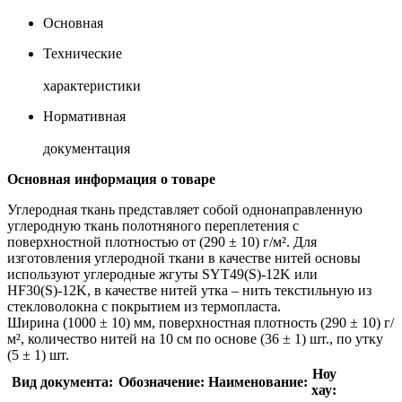
Основная
Технические
характеристики
Нормативная
документация
Основная информация о товаре
Углеродная ткань представляет собой однонаправленную
углеродную ткань полотняного переплетения с
поверхностной плотностью от (290 ± 10) г/м². Для
изготовления углеродной ткани в качестве нитей основы
используют углеродные жгуты SYT49(S)-12K или
HF30(S)-12K, в качестве нитей утка – нить текстильную из
стекловолокна с покрытием из термопласта.
Ширина (1000 ± 10) мм, поверхностная плотность (290 ± 10) г/
м², количество нитей на 10 см по основе (36 ± 1) шт., по утку
(5 ± 1) шт.
Ноу
Вид документа:
Обозначение:
Наименование:
хау: