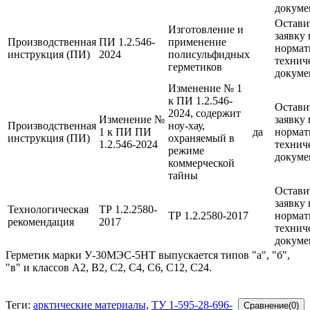
докуме
Остави
Изготовление и
заявку 
Производственная
ПИ 1.2.546-
применение
нормат
инструкция (ПИ)
2024
полисульфидных
технич
герметиков
докуме
Изменение № 1
к ПИ 1.2.546-
Остави
2024, содержит
Изменение №
заявку 
Производственная
ноу-хау,
1 к ПИ ПИ
да
нормат
инструкция (ПИ)
охраняемый в
1.2.546-2024
технич
режиме
докуме
коммерческой
тайны
Остави
заявку 
Технологическая
ТР 1.2.2580-
ТР 1.2.2580-2017
нормат
рекомендация
2017
технич
докуме
Герметик марки У-30МЭС-5НТ выпускается типов "а", "б",
"в" и классов А2, В2, С2, С4, С6, С12, С24.
Теги:
арктические материалы,
ТУ 1-595-28-696-