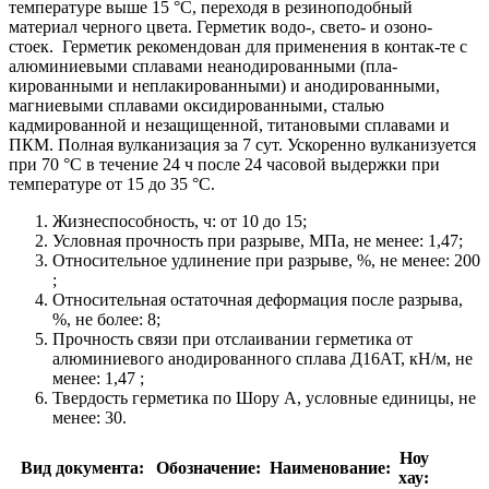
температуре выше 15 °С, переходя в резиноподобный
материал черного цвета. Герметик водо-, свето- и озоно-
стоек. Герметик рекомендован для применения в контак-те с
алюминиевыми сплавами неанодированными (пла-
кированными и неплакированными) и анодированными,
магниевыми сплавами оксидированными, сталью
кадмированной и незащищенной, титановыми сплавами и
ПКМ. Полная вулканизация за 7 сут. Ускоренно вулканизуется
при 70 °С в течение 24 ч после 24 часовой выдержки при
температуре от 15 до 35 °С.
Жизнеспособность, ч: от 10 до 15;
Условная прочность при разрыве, МПа, не менее: 1,47;
Относительное удлинение при разрыве, %, не менее: 200
;
Относительная остаточная деформация после разрыва,
%, не более: 8;
Прочность связи при отслаивании герметика от
алюминиевого анодированного сплава Д16АТ, кН/м, не
менее: 1,47 ;
Твердость герметика по Шору А, условные единицы, не
менее: 30.
Ноу
Вид документа:
Обозначение:
Наименование:
хау: