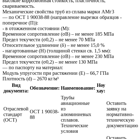
высокие коррозионная стойкость, пластичность,
свариваемость.
Механические свойства труб из сплава марки АМг3
― по ОСТ 1 90038-88 (направление вырезки образцов -
поперечное (П)):
- в отожженном состоянии (М):
Временное сопротивление (σВ) – не менее 185 МПа
Предел текучести (σ0,2) – не менее 70 МПа
Относительное удлинение (δ) – не менее 15,0 %
- нагартованные (Н) (толщиной стенки св. 1,5 мм):
Временное сопротивление (σВ) – не менее 230 МПа
Предел текучести (σ0,2) – не менее 130 МПа
― по паспорту на материал:
Модуль упругости при растяжении (Е) – 66,7 ГПа
Плотность (d) – 2670 кг/м³
Вид
Ноу
Обозначение:
Наименование:
документа:
хау:
Трубы
авиационные
Оставить
Отраслевой
из
заявку на
ОСТ 1 90038-
стандарт
алюминиевых
нормативно-
88
(ОСТ)
сплавов.
техническую
Технические
документацию
условия
Оставить