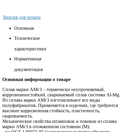
Версия для печати
Основная
Технические
характеристики
Нормативная
документация
Основная информация о товаре
Сплав марки АМг3 – термически неупрочняемый,
коррозионностойкий, свариваемый сплав системы Al-Mg.
Из сплава марки АМг3 изготавливают все виды
полуфабрикатов. Применяется в изделиях, где требуются
высокие коррозионная стойкость, пластичность,
свариваемость.
Механические свойства штамповок и поковок из сплава
марки АМг3 в отожженном состоянии (М):
- по ОСТ 1 90073-85 (направление вырезки образцов -