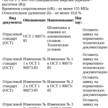
высотное (В)):
Временное сопротивление (σВ) – не менее 155 МПа
Относительное удлинение (δ) – не менее 10,0 %
Вид
Ноу
Обозначение:
Наименование:
документа:
хау:
Штамповки и
Оставить
поковки из
Отраслевой
заявку на
ОСТ 1 90073-
алюминиевых
стандарт
нормативно-
85
сплавов.
(ОСТ)
техническую
Технические
документацию
условия
Оставить
Отраслевой
Изменение №
Изменение № 1
заявку на
стандарт
1 к ОСТ 1
к ОСТ 1 90073-
нормативно-
(ОСТ)
90073-85
85
техническую
документацию
Оставить
Отраслевой
Изменение №
Изменение № 2
заявку на
стандарт
2 к ОСТ 1
к ОСТ 1 90073-
нормативно-
(ОСТ)
90073-85
85
техническую
документацию
Оставить
Отраслевой
Изменение №
Изменение № 3
заявку на