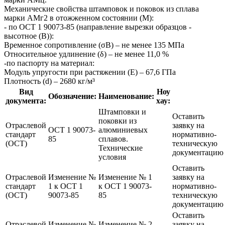
Механические свойства штамповок и поковок из сплава
марки АМг2 в отожженном состоянии (М):
- по ОСТ 1 90073-85 (направление вырезки образцов -
высотное (В)):
Временное сопротивление (σВ) – не менее 135 МПа
Относительное удлинение (δ) – не менее 11,0 %
-по паспорту на материал:
Модуль упругости при растяжении (Е) – 67,6 ГПа
Плотность (d) – 2680 кг/м³
Вид
Ноу
Обозначение:
Наименование:
документа:
хау:
Штамповки и
Оставить
поковки из
Отраслевой
заявку на
ОСТ 1 90073-
алюминиевых
стандарт
нормативно-
85
сплавов.
(ОСТ)
техническую
Технические
документацию
условия
Оставить
Отраслевой
Изменение №
Изменение № 1
заявку на
стандарт
1 к ОСТ 1
к ОСТ 1 90073-
нормативно-
(ОСТ)
90073-85
85
техническую
документацию
Оставить
Отраслевой
Изменение №
Изменение № 2
заявку на