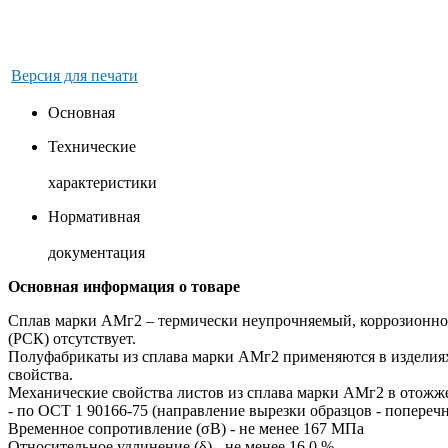
Версия для печати
Основная
Технические
характеристики
Нормативная
документация
Основная информация о товаре
Сплав марки АМг2 – термически неупрочняемый, коррозионно
(РСК) отсутствует.
Полуфабрикаты из сплава марки АМг2 применяются в изделиях,
свойства.
Механические свойства листов из сплава марки АМг2 в отожже
- по ОСТ 1 90166-75 (направление вырезки образцов - поперечн
Временное сопротивление (σВ) - не менее 167 МПа
Относительное удлинение (δ) - не менее 16,0 %