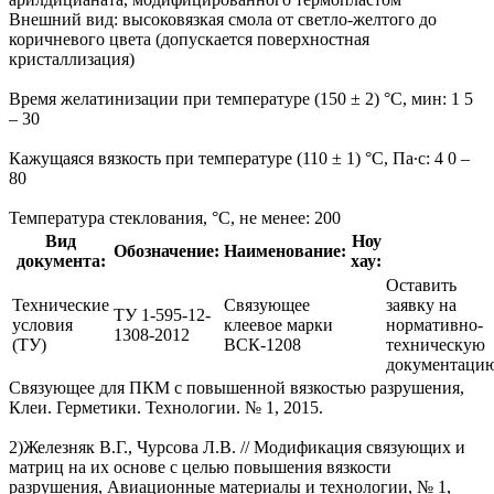
Внешний вид: высоковязкая смола от светло-желтого до
коричневого цвета (допускается поверхностная
кристаллизация)
Время желатинизации при температуре (150 ± 2) °С, мин: 1 5
– 30
Кажущаяся вязкость при температуре (110 ± 1) °С, Па∙с: 4 0 –
80
Температура стеклования, °С, не менее: 200
Вид
Ноу
Обозначение:
Наименование:
документа:
хау:
Оставить
Технические
Связующее
заявку на
ТУ 1-595-12-
условия
клеевое марки
нормативно-
1308-2012
(ТУ)
ВСК-1208
техническую
документаци
Связующее для ПКМ с повышенной вязкостью разрушения,
Клеи. Герметики. Технологии. № 1, 2015.
2)Железняк В.Г., Чурсова Л.В. // Модификация связующих и
матриц на их основе с целью повышения вязкости
разрушения, Авиационные материалы и технологии, № 1,