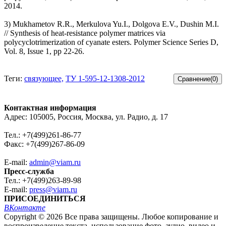
2014.
3) Mukhametov R.R., Merkulova Yu.I., Dolgova E.V., Dushin M.I.
// Synthesis of heat-resistance polymer matrices via
polycyclotrimerization of cyanate esters. Polymer Science Series D,
Vol. 8, Issue 1, pp 22-26.
Теги:
связующее,
ТУ 1-595-12-1308-2012
Контактная информация
Адрес: 105005, Россия, Москва, ул. Радио, д. 17
Тел.: +7(499)261-86-77
Факс: +7(499)267-86-09
E-mail:
admin@viam.ru
Пресс-служба
Тел.: +7(499)263-89-98
E-mail:
press@viam.ru
ПРИСОЕДИНИТЬСЯ
ВКонтакте
Copyright © 2026 Все права защищены. Любое копирование и
воспроизведение текста, использование фото, аудио, видео и