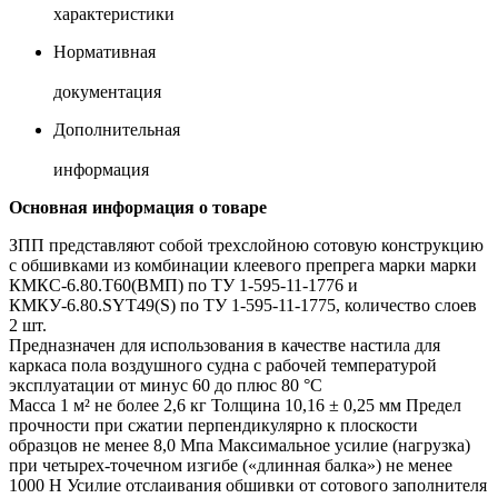
характеристики
Нормативная
документация
Дополнительная
информация
Основная информация о товаре
ЗПП представляют собой трехслойною сотовую конструкцию
с обшивками из комбинации клеевого препрега марки марки
КМКС-6.80.Т60(ВМП) по ТУ 1-595-11-1776 и
КМКУ-6.80.SYT49(S) по ТУ 1-595-11-1775, количество слоев
2 шт.
Предназначен для использования в качестве настила для
каркаса пола воздушного судна с рабочей температурой
эксплуатации от минус 60 до плюс 80 °С
Масса 1 м² не более 2,6 кг Толщина 10,16 ± 0,25 мм Предел
прочности при сжатии перпендикулярно к плоскости
образцов не менее 8,0 Мпа Максимальное усилие (нагрузка)
при четырех-точечном изгибе («длинная балка») не менее
1000 Н Усилие отслаивания обшивки от сотового заполнителя