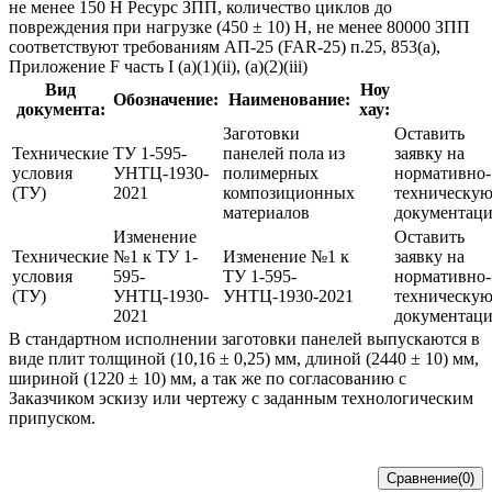
не менее 150 Н Ресурс ЗПП, количество циклов до
повреждения при нагрузке (450 ± 10) Н, не менее 80000 ЗПП
соответствуют требованиям АП-25 (FAR-25) п.25, 853(а),
Приложение F часть I (а)(1)(ii), (а)(2)(iii)
Вид
Ноу
Обозначение:
Наименование:
документа:
хау:
Заготовки
Оставить
Технические
ТУ 1-595-
панелей пола из
заявку на
условия
УНТЦ-1930-
полимерных
нормативно-
(ТУ)
2021
композиционных
техническу
материалов
документац
Изменение
Оставить
Технические
№1 к ТУ 1-
Изменение №1 к
заявку на
условия
595-
ТУ 1-595-
нормативно-
(ТУ)
УНТЦ-1930-
УНТЦ-1930-2021
техническу
2021
документац
В стандартном исполнении заготовки панелей выпускаются в
виде плит толщиной (10,16 ± 0,25) мм, длиной (2440 ± 10) мм,
шириной (1220 ± 10) мм, а так же по согласованию с
Заказчиком эскизу или чертежу с заданным технологическим
припуском.