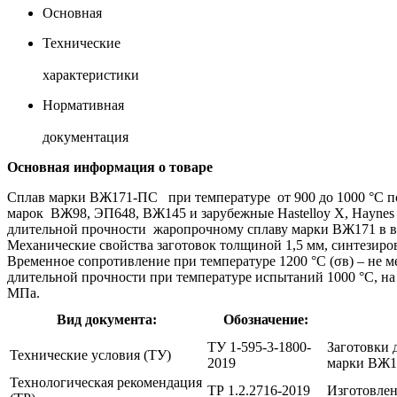
Основная
Технические
характеристики
Нормативная
документация
Основная информация о товаре
Сплав марки ВЖ171-ПС при температуре от 900 до 1000 °С 
марок ВЖ98, ЭП648, ВЖ145 и зарубежные Hastelloy X, Haynes 
длительной прочности жаропрочному сплаву марки ВЖ171 в в
Механические свойства заготовок толщиной 1,5 мм, синтезиро
Временное сопротивление при температуре 1200 °С (σв) – не м
длительной прочности при температуре испытаний 1000 °C, на б
МПа.
Вид документа:
Обозначение:
ТУ 1-595-3-1800-
Заготовки 
Технические условия (ТУ)
2019
марки ВЖ1
Технологическая рекомендация
ТР 1.2.2716-2019
Изготовлен