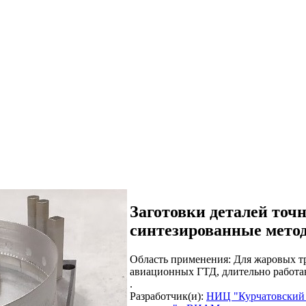
Заготовки деталей точ
синтезированные мето
Область применения:
Для жаровых тр
авиационных ГТД, длительно работаю
.
Разработчик(и):
НИЦ "Курчатовский