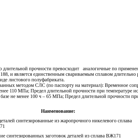
по длительной прочности превосходит аналогичные по примен
188, и является единственным свариваемым сплавом длительно р
иде листового полуфабриката.
ванных методом СЛС (по паспорту на материал): Временное сопр
енее 110 МПа; Предел длительной прочности при температуре исп
азе не менее 100 ч – 65 МПа; Предел длительной прочности при 
Наименование:
деталей синтезированные из жаропрочного никелевого сплава
71
ие синтезированных заготовок деталей из сплава ВЖ171