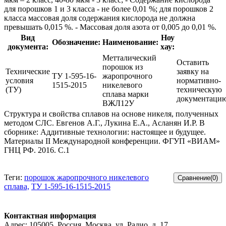
для порошков 1 и 3 класса - не более 0,01 %; для порошков 2
класса массовая доля содержания кислорода не должна
превышать 0,015 %. - Массовая доля азота от 0,005 до 0,01 %.
Вид
Ноу
Обозначение:
Наименование:
документа:
хау:
Метталический
Оставить
порошок из
Технические
заявку на
ТУ 1-595-16-
жаропрочного
условия
нормативно-
1515-2015
никелевого
(ТУ)
техническую
сплава марки
документаци
ВЖЛ12У
Структура и свойства сплавов на основе никеля, полученных
методом СЛС. Евгенов А.Г., Лукина Е.А., Асланян И.Р. В
сборнике: Аддитивные технологии: настоящее и будущее.
Материалы II Международной конференции. ФГУП «ВИАМ»
ГНЦ РФ. 2016. С.1
Теги:
порошок жаропрочного никелевого
сплава,
ТУ 1-595-16-1515-2015
Контактная информация
Адрес: 105005, Россия, Москва, ул. Радио, д. 17