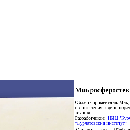
Микросферостек
Область применения:
Микро
изготовления радиопрозра
техники
Разработчик(и):
НИЦ "Курч
"Курчатовский институт"
Оставить заявку
Добави