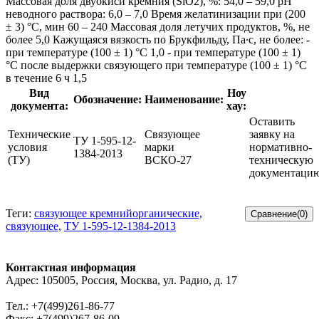
Массовая доля двуокиси кремния (SiO2), %: 54,0 – 59,0 рН
неводного раствора: 6,0 – 7,0 Время желатинизации при (200
± 3) °С, мин 60 – 240 Массовая доля летучих продуктов, %, не
более 5,0 Кажущаяся вязкость по Брукфильду, Па∙с, не более: -
при температуре (100 ± 1) °С 1,0 - при температуре (100 ± 1)
°С после выдержки связующего при температуре (100 ± 1) °С
в течение 6 ч 1,5
Вид
Ноу
Обозначение:
Наименование:
документа:
хау:
Оставить
Технические
Связующее
заявку на
ТУ 1-595-12-
условия
марки
нормативно-
1384-2013
(ТУ)
ВСКО-27
техническую
документаци
Теги:
связующее кремнийорганические,
связующее,
ТУ 1-595-12-1384-2013
Контактная информация
Адрес: 105005, Россия, Москва, ул. Радио, д. 17
Тел.: +7(499)261-86-77
Факс: +7(499)267-86-09