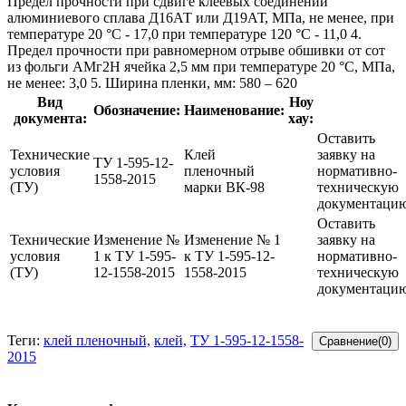
Предел прочности при сдвиге клеевых соединений
алюминиевого сплава Д16АТ или Д19АТ, МПа, не менее, при
температуре 20 °С - 17,0 при температуре 120 °С - 11,0 4.
Предел прочности при равномерном отрыве обшивки от сот
из фольги АМг2Н ячейка 2,5 мм при температуре 20 °С, МПа,
не менее: 3,0 5. Ширина пленки, мм: 580 – 620
Вид
Ноу
Обозначение:
Наименование:
документа:
хау:
Оставить
Технические
Клей
заявку на
ТУ 1-595-12-
условия
пленочный
нормативно-
1558-2015
(ТУ)
марки ВК-98
техническую
документаци
Оставить
Технические
Изменение №
Изменение № 1
заявку на
условия
1 к ТУ 1-595-
к ТУ 1-595-12-
нормативно-
(ТУ)
12-1558-2015
1558-2015
техническую
документаци
Теги:
клей пленочный,
клей,
ТУ 1-595-12-1558-
2015